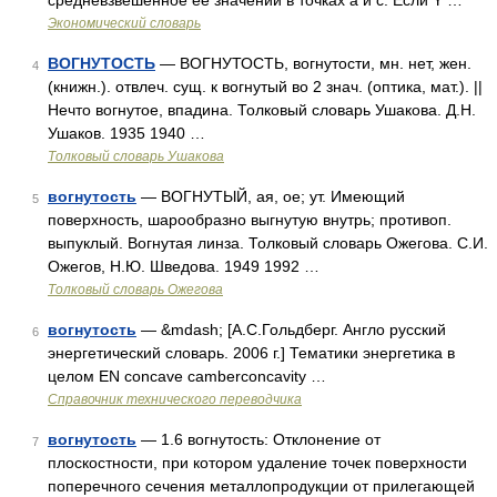
средневзвешенное ее значений в точках а и с. Если Y …
Экономический словарь
ВОГНУТОСТЬ
— ВОГНУТОСТЬ, вогнутости, мн. нет, жен.
4
(книжн.). отвлеч. сущ. к вогнутый во 2 знач. (оптика, мат.). ||
Нечто вогнутое, впадина. Толковый словарь Ушакова. Д.Н.
Ушаков. 1935 1940 …
Толковый словарь Ушакова
вогнутость
— ВОГНУТЫЙ, ая, ое; ут. Имеющий
5
поверхность, шарообразно выгнутую внутрь; противоп.
выпуклый. Вогнутая линза. Толковый словарь Ожегова. С.И.
Ожегов, Н.Ю. Шведова. 1949 1992 …
Толковый словарь Ожегова
вогнутость
— &mdash; [А.С.Гольдберг. Англо русский
6
энергетический словарь. 2006 г.] Тематики энергетика в
целом EN concave camberconcavity …
Справочник технического переводчика
вогнутость
— 1.6 вогнутость: Отклонение от
7
плоскостности, при котором удаление точек поверхности
поперечного сечения металлопродукции от прилегающей