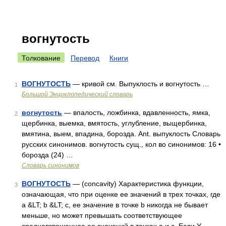
вогнутость
Толкование
Перевод
Книги
ВОГНУТОСТЬ
— кривой см. Выпуклость и вогнутость …
1
Большой Энциклопедический словарь
вогнутость
— впалость, ложбинка, вдавленность, ямка,
2
щербинка, выемка, вмятость, углубление, выщербинка,
вмятина, выем, впадина, борозда. Ant. выпуклость Словарь
русских синонимов. вогнутость сущ., кол во синонимов: 16 •
борозда (24) …
Словарь синонимов
ВОГНУТОСТЬ
— (concavity) Характеристика функции,
3
означающая, что при оценке ее значений в трех точках, где
а &LT; b &LT; с, ее значение в точке b никогда не бывает
меньше, но может превышать соответствующее