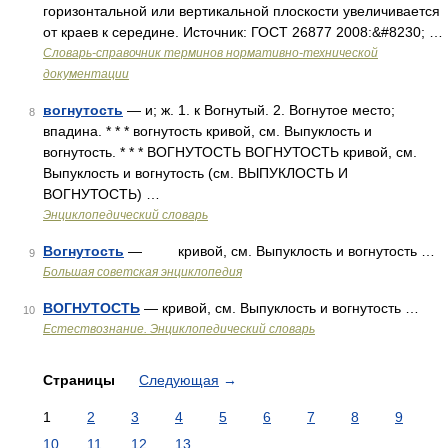
горизонтальной или вертикальной плоскости увеличивается
от краев к середине. Источник: ГОСТ 26877 2008:&#8230; …
Словарь-справочник терминов нормативно-технической
документации
вогнутость
— и; ж. 1. к Вогнутый. 2. Вогнутое место;
8
впадина. * * * вогнутость кривой, см. Выпуклость и
вогнутость. * * * ВОГНУТОСТЬ ВОГНУТОСТЬ кривой, см.
Выпуклость и вогнутость (см. ВЫПУКЛОСТЬ И
ВОГНУТОСТЬ) …
Энциклопедический словарь
Вогнутость
— кривой, см. Выпуклость и вогнутость …
9
Большая советская энциклопедия
ВОГНУТОСТЬ
— кривой, см. Выпуклость и вогнутость …
10
Естествознание. Энциклопедический словарь
Страницы
Следующая
→
1
2
3
4
5
6
7
8
9
10
11
12
13